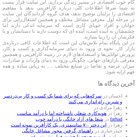
گام خوب اقتصادی در مسیر زندگی بردارید، این سایت قرار نیست
به شما صرفا اطلاعات کلی درباره کارآفرینی بدهد یا مفاهیم
اقتصادی را برایتان توضیح بدهد، هدف گروه گردانندگان این سایت
در مرحله اول معرفی مشاغل مختلف و همچنین اشتغال‌زایی برای
جوانان و افراد جویای کاری است که سرمایه اندکی دارند اما
چشمشان به آینده است، آینده ای که دوست دارند با دستانشان و با
فکرشان آن را زیبا بسازند.
در این پایگاه تمام تلاش‌مان این است که ‌اطلاعات کافی درباره‌ی
بازار کار، نحوه ی ورود به دنیای سرمایه‌گذاری و کسب و کار،
پرورش توانایی‌ها و استعدادهای لازم در زمینه کارآفرینی و همچنین
معرفی بازارهای جهانی، چگونگی ورود به دنیای واردات و صادرات،
میزان عرضه و تقاضا در صنایع مختلف …. به زبانی ساده و همه
فهم ارایه شود.
آخرین دیدگاه ها
احسان
در
سرکه‌هایی که برای شما یک کسب و کار بی‌دردسر
و شیرین راه اندازی می‌کنند
زهرا مرادی
در
زهرا
در
هویه‌کاری شغلی ناشناخته اما با درآمد مناسب
farhad
در
شغل‌های آزاد خانگی با درآمد خوب
زهرا
در
این دختر ۷۰ سانتیمتری، یک کارآفرین نمونه است
حیدرجباری
در
راهنمای گرفتن مجوز مشاغل خانگی
بهرام
در
از سه جوجه تا هشت هزار متر مزرعه