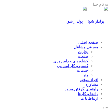
به نام خدا
صفحه اصلی
معرفی مشاغل
تجارت
صنعت
كشاورزی و دامپروری
كسب و كار اينترنتی
خدمات
هنر
افراد موفق
مشاوره
راهنمای گرفتن مجوز
راه‌ها و كارها
ارتباط با ما
منو