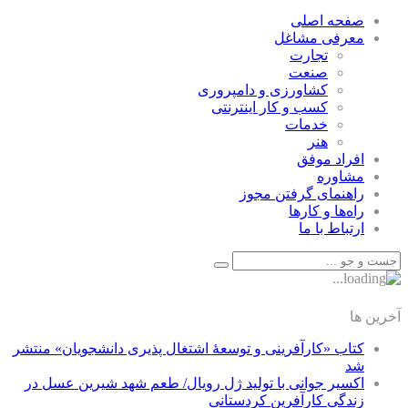
صفحه اصلی
معرفی مشاغل
تجارت
صنعت
كشاورزی و دامپروری
كسب و كار اينترنتی
خدمات
هنر
افراد موفق
مشاوره
راهنمای گرفتن مجوز
راه‌ها و كارها
ارتباط با ما
آخرین ها
کتاب «کارآفرینی و توسعۀ اشتغال پذیری دانشجویان» منتشر
شد
اکسیر جوانی با تولید ژل رویال/ طعم شهد شیرین عسل‌ در
زندگی کارآفرین کردستانی