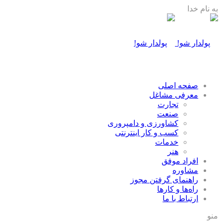
به نام خدا
صفحه اصلی
معرفی مشاغل
تجارت
صنعت
كشاورزی و دامپروری
كسب و كار اينترنتی
خدمات
هنر
افراد موفق
مشاوره
راهنمای گرفتن مجوز
راه‌ها و كارها
ارتباط با ما
منو