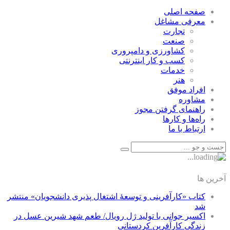
صفحه اصلی
معرفی مشاغل
تجارت
صنعت
كشاورزی و دامپروری
كسب و كار اينترنتی
خدمات
هنر
افراد موفق
مشاوره
راهنمای گرفتن مجوز
راه‌ها و كارها
ارتباط با ما
آخرین ها
کتاب «کارآفرینی و توسعۀ اشتغال پذیری دانشجویان» منتشر
شد
اکسیر جوانی با تولید ژل رویال/ طعم شهد شیرین عسل‌ در
زندگی کارآفرین کردستانی