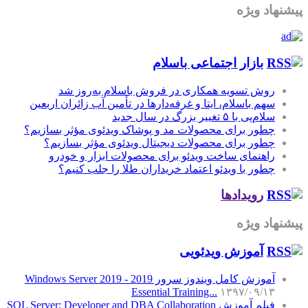
پیشنهاد ویژه
بازار اجتماعی باسلام
روش تسویه همکاری در فروش باسلام به‌روز شد
سهم باسلام، ایتا و غرفه‌دارها در تأمین آب زائران اربعین
سلام‌پی با ۵ تغییر بزرگ در سال جدید
چطور برای محصولات مد و پوشاک ویدئوی مؤثر بسازیم؟
چطور برای محصولات دیجیتال ویدئوی مؤثر بسازیم؟
راهنمای ساخت ویدئو برای محصولات ابزار و خودرو
چطور با ویدئو اعتماد خریداران طلا را جلب کنیم؟
رویدادها
پیشنهاد ویژه
آموزش‌ ویدئویی
آموزش کامل ویندوز سرور 2019 - Windows Server 2019
Essential Training...
۱۳۹۷/۰۹/۱۳
فیلم آموزش SQL Server: Developer and DBA Collaboration