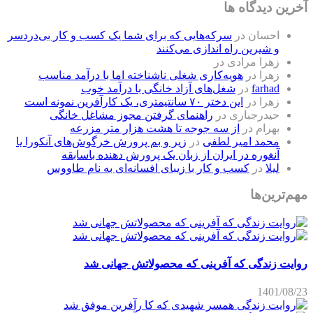
آخرین دیدگاه ها
احسان
در
سرکه‌هایی که برای شما یک کسب و کار بی‌دردسر
و شیرین راه اندازی می‌کنند
زهرا مرادی
در
زهرا
در
هویه‌کاری شغلی ناشناخته اما با درآمد مناسب
farhad
در
شغل‌های آزاد خانگی با درآمد خوب
زهرا
در
این دختر ۷۰ سانتیمتری، یک کارآفرین نمونه است
حیدرجباری
در
راهنمای گرفتن مجوز مشاغل خانگی
بهرام
در
از سه جوجه تا هشت هزار متر مزرعه
محمد امیر لطفی
در
زیر و بم پرورش خرگوش‌های آنکورا یا
آنغوره در ایران از زبان یک پرورش دهنده باسابقه
لیلا
در
کسب و کار با زیبای افسانه‌ای به نام طاووس
مهم‌ترین‌ها
روایت زندگی که آفرینی که محصولاتش جهانی شد
1401/08/23