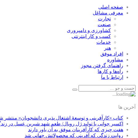
صفحه اصلی
معرفی مشاغل
تجارت
صنعت
كشاورزی و دامپروری
كسب و كار اينترنتی
خدمات
هنر
افراد موفق
مشاوره
راهنمای گرفتن مجوز
راه‌ها و كارها
ارتباط با ما
آخرین ها
کتاب «کارآفرینی و توسعۀ اشتغال پذیری دانشجویان» منتشر ش
اکسیر جوانی با تولید ژل رویال/ طعم شهد شیرین عسل‌ در زند
هفت چیزی که کارآفرینان موفق به آن باور دارند
روایت زندگی که آفرینی که محصولاتش جهانی شد