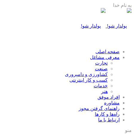
به نام خدا
صفحه اصلی
معرفی مشاغل
تجارت
صنعت
كشاورزی و دامپروری
كسب و كار اينترنتی
خدمات
هنر
افراد موفق
مشاوره
راهنمای گرفتن مجوز
راه‌ها و كارها
ارتباط با ما
منو