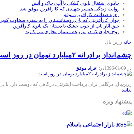
جادوی اشتغال بانوی گیلانی با آب ،خاک و آتش
روایت زندگی همسر شهیدی که کا رآفرین موفق شد
زهره صداقت کارآفرین موفق
جوان کارآفرینی که پای روستانشینان را به سفره سخاوت کویر ب
خلق آثار ناب از چوب خشک با دستان یک بانوی کارآفرین
زوج نجاری که در مزرعه مبلمان نجاری می کارند
خانه
زرین پال
چشم‌انداز برادرانه ۲میلیارد تومان در روز است
در
1396/01/09
در:
افراد موفق
زرین‌پال؛ درگاهی برای پرداخت اینترنتی. درگاهی که دوست دارد با پی‌اس
بدانید
پیشنهاد ویژه
بازار اجتماعی باسلام