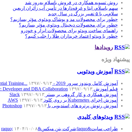
روش تسویه همکاری در فروش باسلام به‌روز شد
سهم باسلام، ایتا و غرفه‌دارها در تأمین آب زائران اربعین
سلام‌پی با ۵ تغییر بزرگ در سال جدید
چطور برای محصولات مد و پوشاک ویدئوی مؤثر بسازیم؟
چطور برای محصولات دیجیتال ویدئوی مؤثر بسازیم؟
راهنمای ساخت ویدئو برای محصولات ابزار و خودرو
چطور با ویدئو اعتماد خریداران طلا را جلب کنیم؟
رویدادها
پیشنهاد ویژه
آموزش‌ ویدئویی
آموزش کامل ویندوز سرور 2019 - Windows Server 2019 Essential Training...
۱۳۹۷/۰۹/۱۳
فیلم آموزش SQL Server: Developer and DBA Collaboration
۱۳۹۷/۰۹/۱۳
آموزش همکاری و کار گروهی بر بستر Slack
۱۳۹۷/۰۹/۱۳
آموزش اجرای Kubernetes بر روی کلود AWS
۱۳۹۷/۰۹/۱۳
آموزش رتوش پرتره های استدیویی با Photoshop
۱۳۹۷/۰۹/۱۳
ویدئوهای کلیدی
طراحی سایت&laquo;شرکت بتن میکس&raquo;
۱۴۰۴/۱۰/۰۸