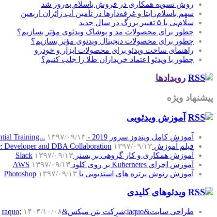
روش تسویه همکاری در فروش باسلام به‌روز شد
سهم باسلام، ایتا و غرفه‌دارها در تأمین آب زائران اربعین
سلام‌پی با ۵ تغییر بزرگ در سال جدید
چطور برای محصولات مد و پوشاک ویدئوی مؤثر بسازیم؟
چطور برای محصولات دیجیتال ویدئوی مؤثر بسازیم؟
راهنمای ساخت ویدئو برای محصولات ابزار و خودرو
چطور با ویدئو اعتماد خریداران طلا را جلب کنیم؟
رویدادها
پیشنهاد ویژه
آموزش‌ ویدئویی
آموزش کامل ویندوز سرور 2019 - Windows Server 2019 Essential Training...
۱۳۹۷/۰۹/۱۳
فیلم آموزش SQL Server: Developer and DBA Collaboration
۱۳۹۷/۰۹/۱۳
آموزش همکاری و کار گروهی بر بستر Slack
۱۳۹۷/۰۹/۱۳
آموزش اجرای Kubernetes بر روی کلود AWS
۱۳۹۷/۰۹/۱۳
آموزش رتوش پرتره های استدیویی با Photoshop
۱۳۹۷/۰۹/۱۳
ویدئوهای کلیدی
طراحی سایت&laquo;شرکت بتن میکس&raquo;
۱۴۰۴/۱۰/۰۸