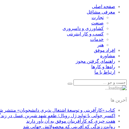
صفحه اصلی
معرفی مشاغل
تجارت
صنعت
كشاورزی و دامپروری
كسب و كار اينترنتی
خدمات
هنر
افراد موفق
مشاوره
راهنمای گرفتن مجوز
راه‌ها و كارها
ارتباط با ما
آخرین ها
کتاب «کارآفرینی و توسعۀ اشتغال پذیری دانشجویان» منتشر ش
اکسیر جوانی با تولید ژل رویال/ طعم شهد شیرین عسل‌ در زند
هفت چیزی که کارآفرینان موفق به آن باور دارند
روایت زندگی که آفرینی که محصولاتش جهانی شد