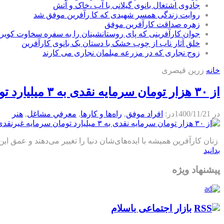
جادوی اشتغال بانوی گیلانی با آب ،خاک و آتش
روایت زندگی همسر شهیدی که کا رآفرین موفق شد
زهره صداقت کارآفرین موفق
جوان کارآفرینی که پای روستانشینان را به سفره سخاوت کویر ب
خلق آثار ناب از چوب خشک با دستان یک بانوی کارآفرین
زوج نجاری که در مزرعه مبلمان نجاری می کارند
خانه
زرین قیصری
از ۳۰ هزار تومان سرمایه نقدی به ۳ میلیارد تومان سرمایه غیرنقدی رسیده‌ام
در
1400/11/21
در:
افراد موفق
,
راه‌ها و كارها
,
معرفي مشاغل
,
هنر
زنان کارآفرین همیشه با ایده‌های‌شان دنیا را تغییر می‌دهند و عمق ای
بدانید
پیشنهاد ویژه
بازار اجتماعی باسلام