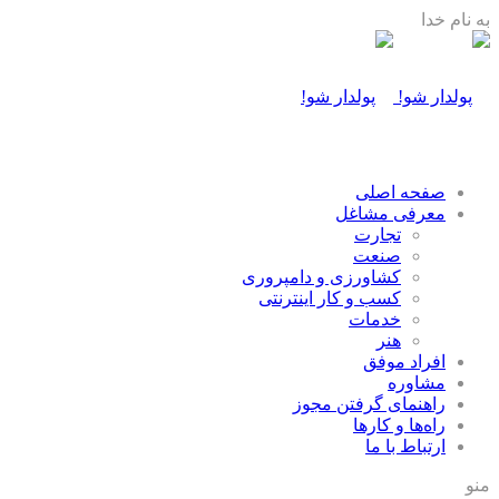
به نام خدا
صفحه اصلی
معرفی مشاغل
تجارت
صنعت
كشاورزی و دامپروری
كسب و كار اينترنتی
خدمات
هنر
افراد موفق
مشاوره
راهنمای گرفتن مجوز
راه‌ها و كارها
ارتباط با ما
منو