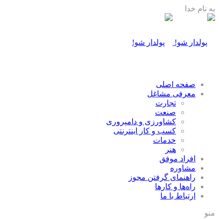
به نام خدا
صفحه اصلی
معرفی مشاغل
تجارت
صنعت
كشاورزی و دامپروری
كسب و كار اينترنتی
خدمات
هنر
افراد موفق
مشاوره
راهنمای گرفتن مجوز
راه‌ها و كارها
ارتباط با ما
منو