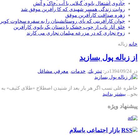
جادوی اشتغال بانوی گیلانی با آب ،خاک و آتش
روایت زندگی همسر شهیدی که کا رآفرین موفق شد
زهره صداقت کارآفرین موفق
جوان کارآفرینی که پای روستانشینان را به سفره سخاوت کویر ب
خلق آثار ناب از چوب خشک با دستان یک بانوی کارآفرین
زوج نجاری که در مزرعه مبلمان نجاری می کارند
خانه
زباله
از زباله پول بسازید
در
1394/09/24
در:
تيتر يك
,
خدمات
,
معرفي مشاغل
خاطره علی نسب اگر هر بار بعد از شنیدن اصطلاح «طلای کثیف» به جای
بخو...
بیشتر بدانید
پیشنهاد ویژه
بازار اجتماعی باسلام