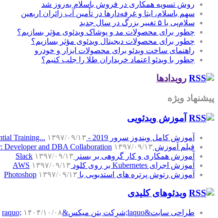
روش تسویه همکاری در فروش باسلام به‌روز شد
سهم باسلام، ایتا و غرفه‌دارها در تأمین آب زائران اربعین
سلام‌پی با ۵ تغییر بزرگ در سال جدید
چطور برای محصولات مد و پوشاک ویدئوی مؤثر بسازیم؟
چطور برای محصولات دیجیتال ویدئوی مؤثر بسازیم؟
راهنمای ساخت ویدئو برای محصولات ابزار و خودرو
چطور با ویدئو اعتماد خریداران طلا را جلب کنیم؟
رویدادها
پیشنهاد ویژه
آموزش‌ ویدئویی
آموزش کامل ویندوز سرور 2019 - Windows Server 2019 Essential Training...
۱۳۹۷/۰۹/۱۳
فیلم آموزش SQL Server: Developer and DBA Collaboration
۱۳۹۷/۰۹/۱۳
آموزش همکاری و کار گروهی بر بستر Slack
۱۳۹۷/۰۹/۱۳
آموزش اجرای Kubernetes بر روی کلود AWS
۱۳۹۷/۰۹/۱۳
آموزش رتوش پرتره های استدیویی با Photoshop
۱۳۹۷/۰۹/۱۳
ویدئوهای کلیدی
طراحی سایت&laquo;شرکت بتن میکس&raquo;
۱۴۰۴/۱۰/۰۸