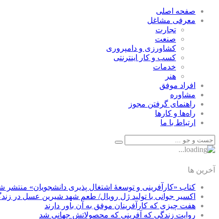
صفحه اصلی
معرفی مشاغل
تجارت
صنعت
كشاورزی و دامپروری
كسب و كار اينترنتی
خدمات
هنر
افراد موفق
مشاوره
راهنمای گرفتن مجوز
راه‌ها و كارها
ارتباط با ما
آخرین ها
کتاب «کارآفرینی و توسعۀ اشتغال پذیری دانشجویان» منتشر ش
اکسیر جوانی با تولید ژل رویال/ طعم شهد شیرین عسل‌ در زند
هفت چیزی که کارآفرینان موفق به آن باور دارند
روایت زندگی که آفرینی که محصولاتش جهانی شد