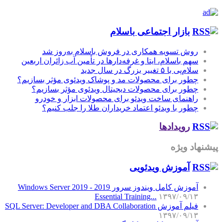
بازار اجتماعی باسلام
روش تسویه همکاری در فروش باسلام به‌روز شد
سهم باسلام، ایتا و غرفه‌دارها در تأمین آب زائران اربعین
سلام‌پی با ۵ تغییر بزرگ در سال جدید
چطور برای محصولات مد و پوشاک ویدئوی مؤثر بسازیم؟
چطور برای محصولات دیجیتال ویدئوی مؤثر بسازیم؟
راهنمای ساخت ویدئو برای محصولات ابزار و خودرو
چطور با ویدئو اعتماد خریداران طلا را جلب کنیم؟
رویدادها
پیشنهاد ویژه
آموزش‌ ویدئویی
آموزش کامل ویندوز سرور 2019 - Windows Server 2019
Essential Training...
۱۳۹۷/۰۹/۱۳
فیلم آموزش SQL Server: Developer and DBA Collaboration
۱۳۹۷/۰۹/۱۳