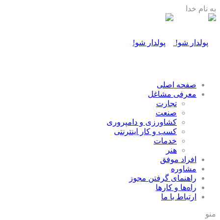
به نام خدا
صفحه اصلی
معرفی مشاغل
تجارت
صنعت
كشاورزی و دامپروری
كسب و كار اينترنتی
خدمات
هنر
افراد موفق
مشاوره
راهنمای گرفتن مجوز
راه‌ها و كارها
ارتباط با ما
منو