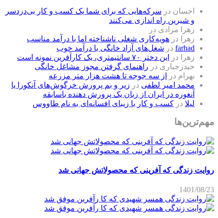
احسان
در
سرکه‌هایی که برای شما یک کسب و کار بی‌دردسر
و شیرین راه اندازی می‌کنند
زهرا مرادی
در
زهرا
در
هویه‌کاری شغلی ناشناخته اما با درآمد مناسب
farhad
در
شغل‌های آزاد خانگی با درآمد خوب
زهرا
در
این دختر ۷۰ سانتیمتری، یک کارآفرین نمونه است
حیدرجباری
در
راهنمای گرفتن مجوز مشاغل خانگی
بهرام
در
از سه جوجه تا هشت هزار متر مزرعه
محمد امیر لطفی
در
زیر و بم پرورش خرگوش‌های آنکورا یا
آنغوره در ایران از زبان یک پرورش دهنده باسابقه
لیلا
در
کسب و کار با زیبای افسانه‌ای به نام طاووس
مهم‌ترین‌ها
روایت زندگی که آفرینی که محصولاتش جهانی شد
1401/08/23