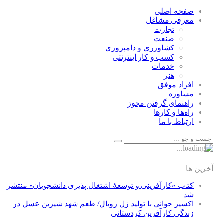
صفحه اصلی
معرفی مشاغل
تجارت
صنعت
كشاورزی و دامپروری
كسب و كار اينترنتی
خدمات
هنر
افراد موفق
مشاوره
راهنمای گرفتن مجوز
راه‌ها و كارها
ارتباط با ما
آخرین ها
کتاب «کارآفرینی و توسعۀ اشتغال پذیری دانشجویان» منتشر
شد
اکسیر جوانی با تولید ژل رویال/ طعم شهد شیرین عسل‌ در
زندگی کارآفرین کردستانی