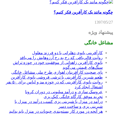
چگونه مانند یک کارآفرین فکر کنیم؟
1397/05/27
پیشنهاد ویژه
مشاغل خانگی
کارآفرینی بانوی دهلرانی با دو فرزند معلول
روایت قالی‌بافی که رج به رج آرزوهایش را می‌بافد
بانوی کارآفرین زاهدانی از موفقیت خود در حوزه تراش
سنگ‌های قیمتی می‌گوید
پای صحبت کارآفرینان اهوازی طرح ملی مشاغل خانگی
طعم شیرین کارآفرینی با ترشی فروشی بانوی کارآفرین
روایت بانوی کارآفرینی که در حوزه مد و لباس برای ۵۰ نفر
اشتغال ایجاد کرد
عروسک سازی و درآمد میلیونی در دوران کرونا
تجربه موفق کارگاه خانگی کیک پزی
درآمد در منزل با شیرینی پزی کسب درآمد در منزل با
شیرینی پزی و ساخت دسر
هر آنچه در مورد کار بسته‌بندی حبوبات در منزل باید بدانید