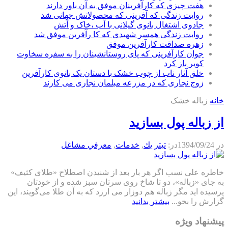
هفت چیزی که کارآفرینان موفق به آن باور دارند
روایت زندگی که آفرینی که محصولاتش جهانی شد
جادوی اشتغال بانوی گیلانی با آب ،خاک و آتش
روایت زندگی همسر شهیدی که کا رآفرین موفق شد
زهره صداقت کارآفرین موفق
جوان کارآفرینی که پای روستانشینان را به سفره سخاوت
کویر باز کرد
خلق آثار ناب از چوب خشک با دستان یک بانوی کارآفرین
زوج نجاری که در مزرعه مبلمان نجاری می کارند
خانه
زباله خشک
از زباله پول بسازید
در
1394/09/24
در:
تيتر يك
,
خدمات
,
معرفي مشاغل
خاطره علی نسب اگر هر بار بعد از شنیدن اصطلاح «طلای کثیف»
به جای «زباله»، دو تا شاخ روی سرتان سبز شده و از خودتان
پرسیده اید مگر زباله هم دوزار می ارزد که به آن طلا می‌گویند، این
گزارش را بخو...
بیشتر بدانید
پیشنهاد ویژه