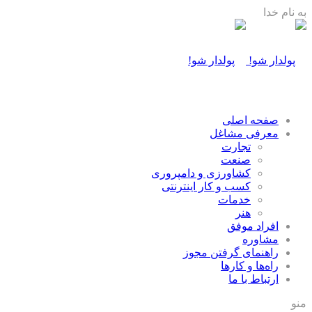
به نام خدا
صفحه اصلی
معرفی مشاغل
تجارت
صنعت
كشاورزی و دامپروری
كسب و كار اينترنتی
خدمات
هنر
افراد موفق
مشاوره
راهنمای گرفتن مجوز
راه‌ها و كارها
ارتباط با ما
منو