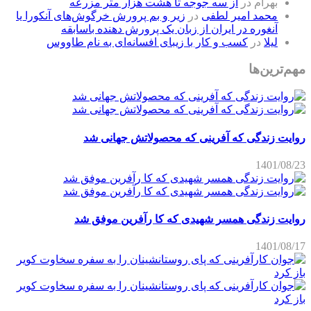
بهرام
در
از سه جوجه تا هشت هزار متر مزرعه
محمد امیر لطفی
در
زیر و بم پرورش خرگوش‌های آنکورا یا
آنغوره در ایران از زبان یک پرورش دهنده باسابقه
لیلا
در
کسب و کار با زیبای افسانه‌ای به نام طاووس
مهم‌ترین‌ها
روایت زندگی که آفرینی که محصولاتش جهانی شد
1401/08/23
روایت زندگی همسر شهیدی که کا رآفرین موفق شد
1401/08/17