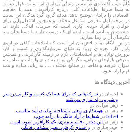
گام خوب اقتصادی در مسیر زندگی بردارید، این سایت قرار نیست
به شما صرفا اطلاعات کلی درباره کارآفرینی بدهد یا مفاهیم
اقتصادی را برایتان توضیح بدهد، هدف گروه گردانندگان این سایت
در مرحله اول معرفی مشاغل مختلف و همچنین اشتغال‌زایی برای
جوانان و افراد جویای کاری است که سرمایه اندکی دارند اما
چشمشان به آینده است، آینده ای که دوست دارند با دستانشان و با
فکرشان آن را زیبا بسازند.
در این پایگاه تمام تلاش‌مان این است که ‌اطلاعات کافی درباره‌ی
بازار کار، نحوه ی ورود به دنیای سرمایه‌گذاری و کسب و کار،
پرورش توانایی‌ها و استعدادهای لازم در زمینه کارآفرینی و همچنین
معرفی بازارهای جهانی، چگونگی ورود به دنیای واردات و صادرات،
میزان عرضه و تقاضا در صنایع مختلف …. به زبانی ساده و همه
فهم ارایه شود.
آخرین دیدگاه ها
احسان
در
سرکه‌هایی که برای شما یک کسب و کار بی‌دردسر
و شیرین راه اندازی می‌کنند
زهرا مرادی
در
زهرا
در
هویه‌کاری شغلی ناشناخته اما با درآمد مناسب
farhad
در
شغل‌های آزاد خانگی با درآمد خوب
زهرا
در
این دختر ۷۰ سانتیمتری، یک کارآفرین نمونه است
حیدرجباری
در
راهنمای گرفتن مجوز مشاغل خانگی