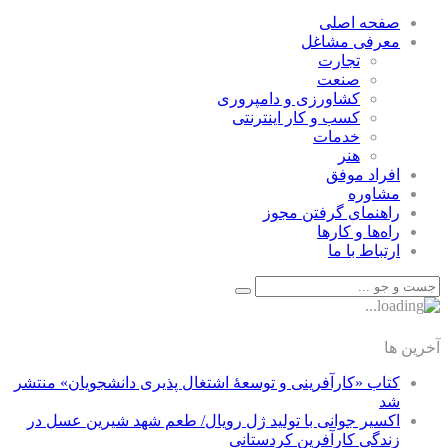
صفحه اصلی
معرفی مشاغل
تجارت
صنعت
كشاورزی و دامپروری
كسب و كار اينترنتی
خدمات
هنر
افراد موفق
مشاوره
راهنمای گرفتن مجوز
راه‌ها و كارها
ارتباط با ما
آخرین ها
کتاب «کارآفرینی و توسعۀ اشتغال پذیری دانشجویان» منتشر
شد
اکسیر جوانی با تولید ژل رویال/ طعم شهد شیرین عسل‌ در
زندگی کارآفرین کردستانی