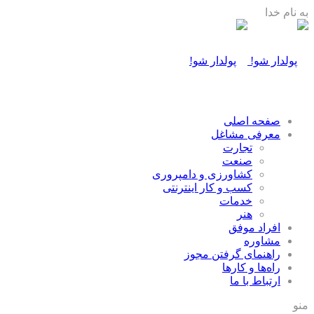
به نام خدا
صفحه اصلی
معرفی مشاغل
تجارت
صنعت
كشاورزی و دامپروری
كسب و كار اينترنتی
خدمات
هنر
افراد موفق
مشاوره
راهنمای گرفتن مجوز
راه‌ها و كارها
ارتباط با ما
منو