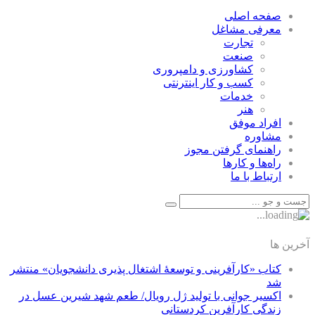
صفحه اصلی
معرفی مشاغل
تجارت
صنعت
كشاورزی و دامپروری
كسب و كار اينترنتی
خدمات
هنر
افراد موفق
مشاوره
راهنمای گرفتن مجوز
راه‌ها و كارها
ارتباط با ما
آخرین ها
کتاب «کارآفرینی و توسعۀ اشتغال پذیری دانشجویان» منتشر
شد
اکسیر جوانی با تولید ژل رویال/ طعم شهد شیرین عسل‌ در
زندگی کارآفرین کردستانی