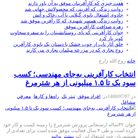
هفت چیزی که کارآفرینان موفق به آن باور دارند
روایت زندگی که آفرینی که محصولاتش جهانی شد
جادوی اشتغال بانوی گیلانی با آب ،خاک و آتش
روایت زندگی همسر شهیدی که کا رآفرین موفق شد
زهره صداقت کارآفرین موفق
جوان کارآفرینی که پای روستانشینان را به سفره سخاوت
کویر باز کرد
خلق آثار ناب از چوب خشک با دستان یک بانوی کارآفرین
زوج نجاری که در مزرعه مبلمان نجاری می کارند
خانه
روح الله زارع
انتخاب کارآفرینی به‌جای مهندسی؛ کسب
سود یک تا ۱.۵ میلیونی از هر شترمرغ
در
1400/07/07
در:
افراد موفق
,
تيتر يك
,
راه‌ها و كارها
,
معرفي
مشاغل
جوان ۳۲ساله ارسنجانی پرورش شترمرغ را زمینه کسب و کار خود
کرده است و طی ۴ سال فعالیت موفق شده است برای تعدادی از
همشهریان خود اشتغالزایی کند
بیشتر بدانید