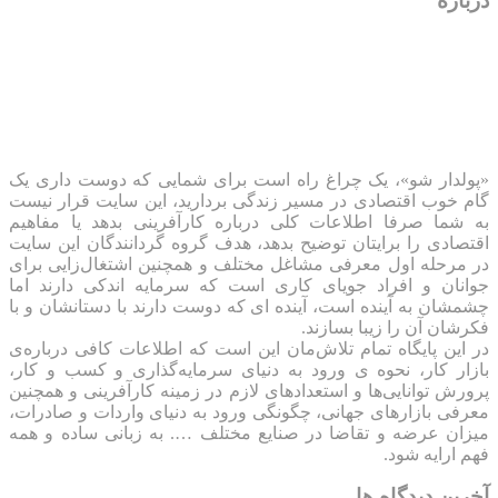
اقتصادی را برایتان توضیح بدهد، هدف گروه گردانندگان این سایت
در مرحله اول معرفی مشاغل مختلف و همچنین اشتغال‌زایی برای
جوانان و افراد جویای کاری است که سرمایه اندکی دارند اما
چشمشان به آینده است، آینده ای که دوست دارند با دستانشان و با
فکرشان آن را زیبا بسازند.
در این پایگاه تمام تلاش‌مان این است که ‌اطلاعات کافی درباره‌ی
بازار کار، نحوه ی ورود به دنیای سرمایه‌گذاری و کسب و کار،
پرورش توانایی‌ها و استعدادهای لازم در زمینه کارآفرینی و همچنین
معرفی بازارهای جهانی، چگونگی ورود به دنیای واردات و صادرات،
میزان عرضه و تقاضا در صنایع مختلف …. به زبانی ساده و همه
فهم ارایه شود.
آخرین دیدگاه ها
احسان
در
سرکه‌هایی که برای شما یک کسب و کار بی‌دردسر
و شیرین راه اندازی می‌کنند
زهرا مرادی
در
زهرا
در
هویه‌کاری شغلی ناشناخته اما با درآمد مناسب
farhad
در
شغل‌های آزاد خانگی با درآمد خوب
زهرا
در
این دختر ۷۰ سانتیمتری، یک کارآفرین نمونه است
حیدرجباری
در
راهنمای گرفتن مجوز مشاغل خانگی
بهرام
در
از سه جوجه تا هشت هزار متر مزرعه
محمد امیر لطفی
در
زیر و بم پرورش خرگوش‌های آنکورا یا
آنغوره در ایران از زبان یک پرورش دهنده باسابقه