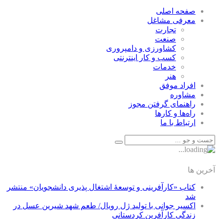
صفحه اصلی
معرفی مشاغل
تجارت
صنعت
كشاورزی و دامپروری
كسب و كار اينترنتی
خدمات
هنر
افراد موفق
مشاوره
راهنمای گرفتن مجوز
راه‌ها و كارها
ارتباط با ما
آخرین ها
کتاب «کارآفرینی و توسعۀ اشتغال پذیری دانشجویان» منتشر
شد
اکسیر جوانی با تولید ژل رویال/ طعم شهد شیرین عسل‌ در
زندگی کارآفرین کردستانی