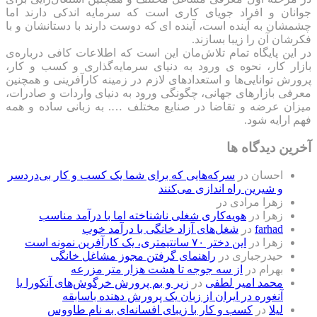
جوانان و افراد جویای کاری است که سرمایه اندکی دارند اما
چشمشان به آینده است، آینده ای که دوست دارند با دستانشان و با
فکرشان آن را زیبا بسازند.
در این پایگاه تمام تلاش‌مان این است که ‌اطلاعات کافی درباره‌ی
بازار کار، نحوه ی ورود به دنیای سرمایه‌گذاری و کسب و کار،
پرورش توانایی‌ها و استعدادهای لازم در زمینه کارآفرینی و همچنین
معرفی بازارهای جهانی، چگونگی ورود به دنیای واردات و صادرات،
میزان عرضه و تقاضا در صنایع مختلف …. به زبانی ساده و همه
فهم ارایه شود.
آخرین دیدگاه ها
احسان
در
سرکه‌هایی که برای شما یک کسب و کار بی‌دردسر
و شیرین راه اندازی می‌کنند
زهرا مرادی
در
زهرا
در
هویه‌کاری شغلی ناشناخته اما با درآمد مناسب
farhad
در
شغل‌های آزاد خانگی با درآمد خوب
زهرا
در
این دختر ۷۰ سانتیمتری، یک کارآفرین نمونه است
حیدرجباری
در
راهنمای گرفتن مجوز مشاغل خانگی
بهرام
در
از سه جوجه تا هشت هزار متر مزرعه
محمد امیر لطفی
در
زیر و بم پرورش خرگوش‌های آنکورا یا
آنغوره در ایران از زبان یک پرورش دهنده باسابقه
لیلا
در
کسب و کار با زیبای افسانه‌ای به نام طاووس