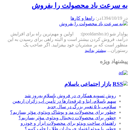
به سرعت باد محصولت را بفروش
در
1394/10/19
در:
راه‌ها و كارها
پولدار شو (pooldarsho.ir): اولین و مهم‌ترین راه برای افزایش
درآمد، فروش کردن بیشتر است و البته راهی برای رسیدن به این
منظور است که بر مشتریان خود بیفزایید. اگر صاحب یک
رستوران...
بیشتر بدانید
پیشنهاد ویژه
بازار اجتماعی باسلام
روش تسویه همکاری در فروش باسلام به‌روز شد
سهم باسلام، ایتا و غرفه‌دارها در تأمین آب زائران اربعین
سلام‌پی با ۵ تغییر بزرگ در سال جدید
چطور برای محصولات مد و پوشاک ویدئوی مؤثر بسازیم؟
چطور برای محصولات دیجیتال ویدئوی مؤثر بسازیم؟
راهنمای ساخت ویدئو برای محصولات ابزار و خودرو
چطور با ویدئو اعتماد خریداران طلا را جلب کنیم؟