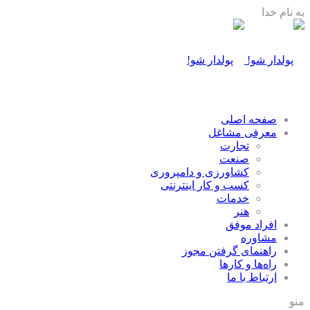
به نام خدا
صفحه اصلی
معرفی مشاغل
تجارت
صنعت
كشاورزی و دامپروری
كسب و كار اينترنتی
خدمات
هنر
افراد موفق
مشاوره
راهنمای گرفتن مجوز
راه‌ها و كارها
ارتباط با ما
منو