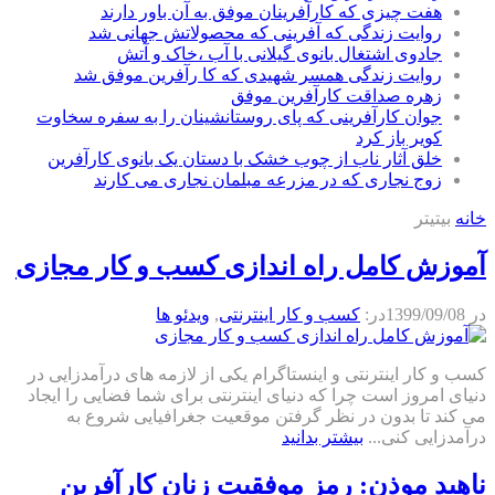
هفت چیزی که کارآفرینان موفق به آن باور دارند
روایت زندگی که آفرینی که محصولاتش جهانی شد
جادوی اشتغال بانوی گیلانی با آب ،خاک و آتش
روایت زندگی همسر شهیدی که کا رآفرین موفق شد
زهره صداقت کارآفرین موفق
جوان کارآفرینی که پای روستانشینان را به سفره سخاوت
کویر باز کرد
خلق آثار ناب از چوب خشک با دستان یک بانوی کارآفرین
زوج نجاری که در مزرعه مبلمان نجاری می کارند
خانه
بیتیتر
آموزش کامل راه اندازی کسب و کار مجازی
در
1399/09/08
در:
كسب و كار اينترنتی
,
ویدئو ها
کسب و کار اینترنتی و اینستاگرام یکی از لازمه های درآمدزایی در
دنیای امروز است چرا که دنیای اینترنتی برای شما فضایی را ایجاد
می کند تا بدون در نظر گرفتن موقعیت جغرافیایی شروع به
درآمدزایی کنی...
بیشتر بدانید
ناهید موذن: رمز موفقیت زنان کارآفرین