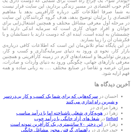
«پولدار شو»، یک چراغ راه است برای شمایی که دوست داری یک
گام خوب اقتصادی در مسیر زندگی بردارید، این سایت قرار نیست
به شما صرفا اطلاعات کلی درباره کارآفرینی بدهد یا مفاهیم
اقتصادی را برایتان توضیح بدهد، هدف گروه گردانندگان این سایت
در مرحله اول معرفی مشاغل مختلف و همچنین اشتغال‌زایی برای
جوانان و افراد جویای کاری است که سرمایه اندکی دارند اما
چشمشان به آینده است، آینده ای که دوست دارند با دستانشان و با
فکرشان آن را زیبا بسازند.
در این پایگاه تمام تلاش‌مان این است که ‌اطلاعات کافی درباره‌ی
بازار کار، نحوه ی ورود به دنیای سرمایه‌گذاری و کسب و کار،
پرورش توانایی‌ها و استعدادهای لازم در زمینه کارآفرینی و همچنین
معرفی بازارهای جهانی، چگونگی ورود به دنیای واردات و صادرات،
میزان عرضه و تقاضا در صنایع مختلف …. به زبانی ساده و همه
فهم ارایه شود.
آخرین دیدگاه ها
احسان
در
سرکه‌هایی که برای شما یک کسب و کار بی‌دردسر
و شیرین راه اندازی می‌کنند
زهرا مرادی
در
زهرا
در
هویه‌کاری شغلی ناشناخته اما با درآمد مناسب
farhad
در
شغل‌های آزاد خانگی با درآمد خوب
زهرا
در
این دختر ۷۰ سانتیمتری، یک کارآفرین نمونه است
حیدرجباری
در
راهنمای گرفتن مجوز مشاغل خانگی