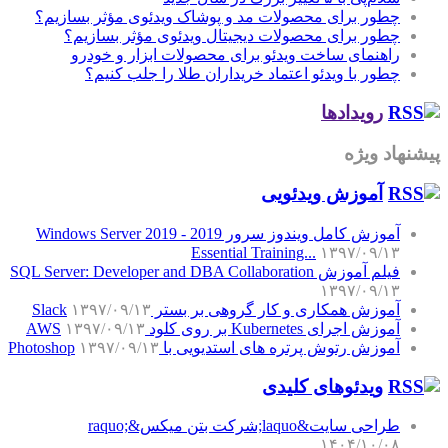
چطور برای محصولات مد و پوشاک ویدئوی مؤثر بسازیم؟
چطور برای محصولات دیجیتال ویدئوی مؤثر بسازیم؟
راهنمای ساخت ویدئو برای محصولات ابزار و خودرو
چطور با ویدئو اعتماد خریداران طلا را جلب کنیم؟
رویدادها
پیشنهاد ویژه
آموزش‌ ویدئویی
آموزش کامل ویندوز سرور 2019 - Windows Server 2019
Essential Training...
۱۳۹۷/۰۹/۱۳
فیلم آموزش SQL Server: Developer and DBA Collaboration
۱۳۹۷/۰۹/۱۳
آموزش همکاری و کار گروهی بر بستر Slack
۱۳۹۷/۰۹/۱۳
آموزش اجرای Kubernetes بر روی کلود AWS
۱۳۹۷/۰۹/۱۳
آموزش رتوش پرتره های استدیویی با Photoshop
۱۳۹۷/۰۹/۱۳
ویدئوهای کلیدی
طراحی سایت&laquo;شرکت بتن میکس&raquo;
۱۴۰۴/۱۰/۰۸