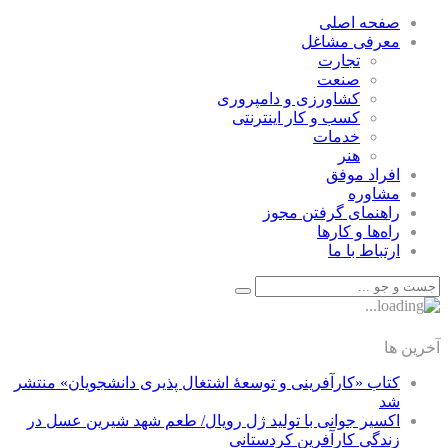
صفحه اصلی
معرفی مشاغل
تجارت
صنعت
كشاورزی و دامپروری
كسب و كار اينترنتی
خدمات
هنر
افراد موفق
مشاوره
راهنمای گرفتن مجوز
راه‌ها و كارها
ارتباط با ما
آخرین ها
کتاب «کارآفرینی و توسعۀ اشتغال پذیری دانشجویان» منتشر
شد
اکسیر جوانی با تولید ژل رویال/ طعم شهد شیرین عسل‌ در
زندگی کارآفرین کردستانی