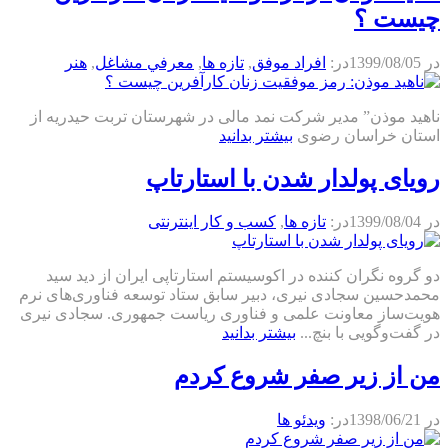
چیست ؟
در
1399/08/05
در:
افراد موفق
,
تازه ها
,
معرفي مشاغل
,
هنر
ناهید موذن” مدیر شرکت نمد مالی در شهرستان تربت حیدریه از
استان خراسان رضوی
بیشتر بدانید
رویای پولدار شدن با استارتاپ
در
1399/08/04
در:
تازه ها
,
كسب و كار اينترنتی
دو گروه نگران کننده در اکوسیستم استارتاپی ایران از دید سید
محمدحسین سجادی نیری، دبیر سابق ستاد توسعه فناوری‌های نرم
هویت‌ساز معاونت علمی و فناوری ریاست جمهوری. سجادی نیری
در گفت‌وگویی با بنچ...
بیشتر بدانید
من از زیر صفر شروع کردم
در
1398/06/21
در:
ویدئو ها