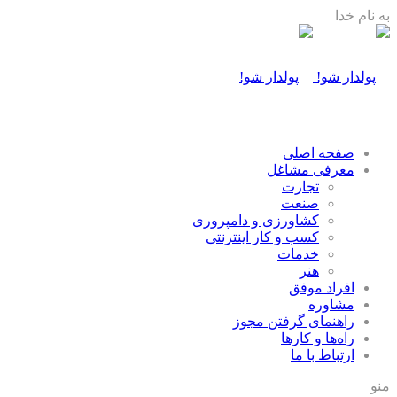
به نام خدا
صفحه اصلی
معرفی مشاغل
تجارت
صنعت
كشاورزی و دامپروری
كسب و كار اينترنتی
خدمات
هنر
افراد موفق
مشاوره
راهنمای گرفتن مجوز
راه‌ها و كارها
ارتباط با ما
منو