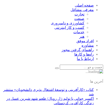
صفحه اصلی
معرفی مشاغل
تجارت
صنعت
كشاورزی و دامپروری
كسب و كار اينترنتی
خدمات
هنر
افراد موفق
مشاوره
راهنمای گرفتن مجوز
راه‌ها و كارها
ارتباط با ما
آخرین ها
کتاب «کارآفرینی و توسعۀ اشتغال پذیری دانشجویان» منتشر
شد
اکسیر جوانی با تولید ژل رویال/ طعم شهد شیرین عسل‌ در
زندگی کارآفرین کردستانی