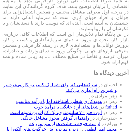
به شما صرفا اطلاعات کلی درباره کارآفرینی بدهد یا مفاهیم
اقتصادی را برایتان توضیح بدهد، هدف گروه گردانندگان این سایت
در مرحله اول معرفی مشاغل مختلف و همچنین اشتغال‌زایی برای
جوانان و افراد جویای کاری است که سرمایه اندکی دارند اما
چشمشان به آینده است، آینده ای که دوست دارند با دستانشان و با
فکرشان آن را زیبا بسازند.
در این پایگاه تمام تلاش‌مان این است که ‌اطلاعات کافی درباره‌ی
بازار کار، نحوه ی ورود به دنیای سرمایه‌گذاری و کسب و کار،
پرورش توانایی‌ها و استعدادهای لازم در زمینه کارآفرینی و همچنین
معرفی بازارهای جهانی، چگونگی ورود به دنیای واردات و صادرات،
میزان عرضه و تقاضا در صنایع مختلف …. به زبانی ساده و همه
فهم ارایه شود.
آخرین دیدگاه ها
احسان
در
سرکه‌هایی که برای شما یک کسب و کار بی‌دردسر
و شیرین راه اندازی می‌کنند
زهرا مرادی
در
زهرا
در
هویه‌کاری شغلی ناشناخته اما با درآمد مناسب
farhad
در
شغل‌های آزاد خانگی با درآمد خوب
زهرا
در
این دختر ۷۰ سانتیمتری، یک کارآفرین نمونه است
حیدرجباری
در
راهنمای گرفتن مجوز مشاغل خانگی
بهرام
در
از سه جوجه تا هشت هزار متر مزرعه
محمد امیر لطفی
در
زیر و بم پرورش خرگوش‌های آنکورا یا