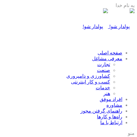
به نام خدا
صفحه اصلی
معرفی مشاغل
تجارت
صنعت
كشاورزی و دامپروری
كسب و كار اينترنتی
خدمات
هنر
افراد موفق
مشاوره
راهنمای گرفتن مجوز
راه‌ها و كارها
ارتباط با ما
منو