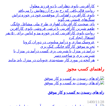
کارآفرینی بانوی دهلرانی با دو فرزند معلول
روایت قالی‌بافی که رج به رج آرزوهایش را می‌بافد
بانوی کارآفرین زاهدانی از موفقیت خود در حوزه تراش
سنگ‌های قیمتی می‌گوید
پای صحبت کارآفرینان اهوازی طرح ملی مشاغل خانگی
طعم شیرین کارآفرینی با ترشی فروشی بانوی کارآفرین
روایت بانوی کارآفرینی که در حوزه مد و لباس برای ۵۰ نفر
اشتغال ایجاد کرد
عروسک سازی و درآمد میلیونی در دوران کرونا
تجربه موفق کارگاه خانگی کیک پزی
درآمد در منزل با شیرینی پزی کسب درآمد در منزل با
شیرینی پزی و ساخت دسر
هر آنچه در مورد کار بسته‌بندی حبوبات در منزل باید بدانید
راهنمای کسب مجوز
راه های رسیدن به کسب و کار موفق
1400/11/28