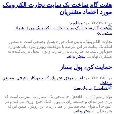
هفت گام ساخت یک سایت تجارت الکترونیک
مورد اعتماد مشتریان
در
1395/05/16
در:
مشاوره
تجارت الکترونیک، بدون شک حوزه بسیار وسیعی است به‌منظور
اینکه یک سایت در این عرصه با موفقیت روبرو شود، باید همواره
سودآور باشد، به عبارتی باید از قدرت و توان تبدیل بازدیدکننده به
مشتری نهایی...
بیشتر بدانید
حمایت کن، پول بساز
در
1394/10/01
در:
افراد موفق
,
تيتر يك
,
كسب و كار اينترنتی
,
معرفي
مشاغل
پولدار شو (pooldarsho.ir): حامی‌جو، یک استارتاپ اینترنتی است که
برای هنرمندان و فیلمسازان بی پول، کمک جمع آوری می کند و در
عین حال، هوای مخاطبانش را هم دارد. با این روش، ضمن این‌که
هنرمندان...
بیشتر بدانید