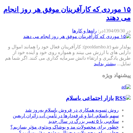
۱۵ موردی که کارآفرینان موفق هر روز انجام
می دهند
در
1394/09/30
در:
راه‌ها و كارها
پولدار شو (pooldarsho.ir): کارآفرینان فعال خود را همانند اموال و
دارایی های با ارزش می بینند و همواره روی خود و آینده خود از
طریق یادگیری و ارتقاء دانش سرمایه گذاری می کنند. اگر شما هم
تمایل...
بیشتر بدانید
پیشنهاد ویژه
بازار اجتماعی باسلام
روش تسویه همکاری در فروش باسلام به‌روز شد
سهم باسلام، ایتا و غرفه‌دارها در تأمین آب زائران اربعین
سلام‌پی با ۵ تغییر بزرگ در سال جدید
چطور برای محصولات مد و پوشاک ویدئوی مؤثر بسازیم؟
چطور برای محصولات دیجیتال ویدئوی مؤثر بسازیم؟