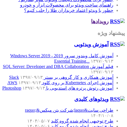
راهنمای ساخت ویدئو برای محصولات ابزار و خودرو
چطور با ویدئو اعتماد خریداران طلا را جلب کنیم؟
رویدادها
پیشنهاد ویژه
آموزش‌ ویدئویی
آموزش کامل ویندوز سرور 2019 - Windows Server 2019
Essential Training...
۱۳۹۷/۰۹/۱۳
فیلم آموزش SQL Server: Developer and DBA Collaboration
۱۳۹۷/۰۹/۱۳
آموزش همکاری و کار گروهی بر بستر Slack
۱۳۹۷/۰۹/۱۳
آموزش اجرای Kubernetes بر روی کلود AWS
۱۳۹۷/۰۹/۱۳
آموزش رتوش پرتره های استدیویی با Photoshop
۱۳۹۷/۰۹/۱۳
ویدئوهای کلیدی
طراحی سایت&laquo;شرکت بتن میکس&raquo;
۱۴۰۴/۱۰/۰۸
طرح توجیهی انجام شده گروه کلید
۱۴۰۴/۰۵/۰۷
طرح توجیهی انجام شده گروه کلید
۱۴۰۴/۰۵/۰۶