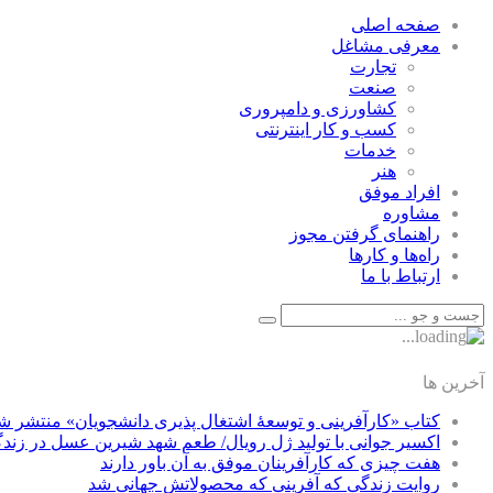
صفحه اصلی
معرفی مشاغل
تجارت
صنعت
كشاورزی و دامپروری
كسب و كار اينترنتی
خدمات
هنر
افراد موفق
مشاوره
راهنمای گرفتن مجوز
راه‌ها و كارها
ارتباط با ما
آخرین ها
کتاب «کارآفرینی و توسعۀ اشتغال پذیری دانشجویان» منتشر ش
اکسیر جوانی با تولید ژل رویال/ طعم شهد شیرین عسل‌ در زند
هفت چیزی که کارآفرینان موفق به آن باور دارند
روایت زندگی که آفرینی که محصولاتش جهانی شد