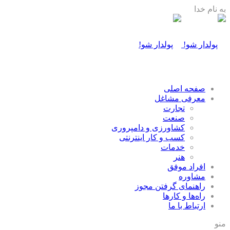
به نام خدا
صفحه اصلی
معرفی مشاغل
تجارت
صنعت
كشاورزی و دامپروری
كسب و كار اينترنتی
خدمات
هنر
افراد موفق
مشاوره
راهنمای گرفتن مجوز
راه‌ها و كارها
ارتباط با ما
منو