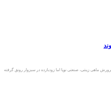
ند
رش ماهی زینتی، صنعتی نوپا اما زودبازده در سبزوار رونق گرفته