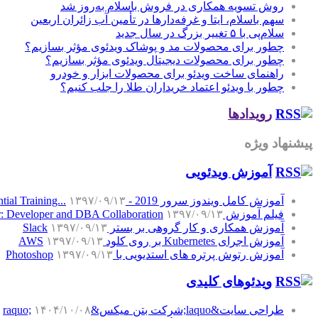
روش تسویه همکاری در فروش باسلام به‌روز شد
سهم باسلام، ایتا و غرفه‌دارها در تأمین آب زائران اربعین
سلام‌پی با ۵ تغییر بزرگ در سال جدید
چطور برای محصولات مد و پوشاک ویدئوی مؤثر بسازیم؟
چطور برای محصولات دیجیتال ویدئوی مؤثر بسازیم؟
راهنمای ساخت ویدئو برای محصولات ابزار و خودرو
چطور با ویدئو اعتماد خریداران طلا را جلب کنیم؟
رویدادها
پیشنهاد ویژه
آموزش‌ ویدئویی
آموزش کامل ویندوز سرور 2019 - Windows Server 2019 Essential Training...
۱۳۹۷/۰۹/۱۳
فیلم آموزش SQL Server: Developer and DBA Collaboration
۱۳۹۷/۰۹/۱۳
آموزش همکاری و کار گروهی بر بستر Slack
۱۳۹۷/۰۹/۱۳
آموزش اجرای Kubernetes بر روی کلود AWS
۱۳۹۷/۰۹/۱۳
آموزش رتوش پرتره های استدیویی با Photoshop
۱۳۹۷/۰۹/۱۳
ویدئوهای کلیدی
طراحی سایت&laquo;شرکت بتن میکس&raquo;
۱۴۰۴/۱۰/۰۸