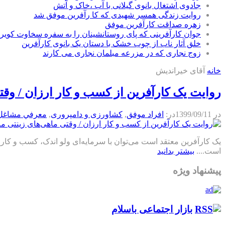
جادوی اشتغال بانوی گیلانی با آب ،خاک و آتش
روایت زندگی همسر شهیدی که کا رآفرین موفق شد
زهره صداقت کارآفرین موفق
جوان کارآفرینی که پای روستانشینان را به سفره سخاوت کویر ب
خلق آثار ناب از چوب خشک با دستان یک بانوی کارآفرین
زوج نجاری که در مزرعه مبلمان نجاری می کارند
خانه
آقای خیراندیش
روایت یک کارآفرین از کسب و کار ارزان / وق
در
1399/09/11
در:
افراد موفق
,
كشاورزی و دامپروری
,
معرفي مشاغل
یک کارآفرین معتقد است می‌توان با سرمایه‌ای ولو اندک، کسب و کا
است....
بیشتر بدانید
پیشنهاد ویژه
بازار اجتماعی باسلام