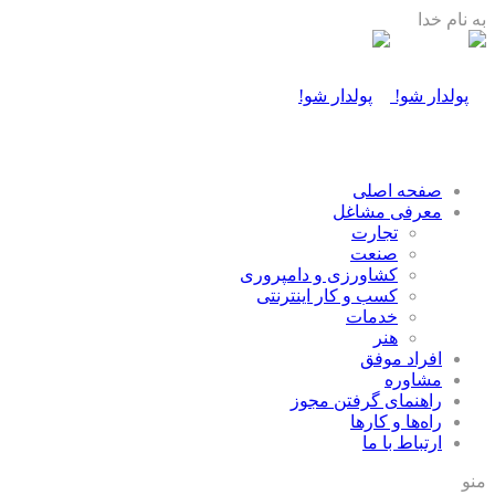
به نام خدا
صفحه اصلی
معرفی مشاغل
تجارت
صنعت
كشاورزی و دامپروری
كسب و كار اينترنتی
خدمات
هنر
افراد موفق
مشاوره
راهنمای گرفتن مجوز
راه‌ها و كارها
ارتباط با ما
منو