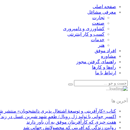
صفحه اصلی
معرفی مشاغل
تجارت
صنعت
كشاورزی و دامپروری
كسب و كار اينترنتی
خدمات
هنر
افراد موفق
مشاوره
راهنمای گرفتن مجوز
راه‌ها و كارها
ارتباط با ما
آخرین ها
کتاب «کارآفرینی و توسعۀ اشتغال پذیری دانشجویان» منتشر ش
اکسیر جوانی با تولید ژل رویال/ طعم شهد شیرین عسل‌ در زند
هفت چیزی که کارآفرینان موفق به آن باور دارند
روایت زندگی که آفرینی که محصولاتش جهانی شد