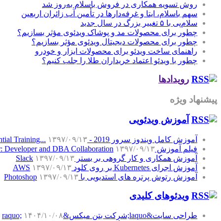
روش تسویه همکاری در فروش باسلام به‌روز شد
سهم باسلام، ایتا و غرفه‌دارها در تأمین آب زائران اربعین
سلام‌پی با ۵ تغییر بزرگ در سال جدید
چطور برای محصولات مد و پوشاک ویدئوی مؤثر بسازیم؟
چطور برای محصولات دیجیتال ویدئوی مؤثر بسازیم؟
راهنمای ساخت ویدئو برای محصولات ابزار و خودرو
چطور با ویدئو اعتماد خریداران طلا را جلب کنیم؟
رویدادها
پیشنهاد ویژه
آموزش‌ ویدئویی
آموزش کامل ویندوز سرور 2019 - Windows Server 2019 Essential Training...
۱۳۹۷/۰۹/۱۳
فیلم آموزش SQL Server: Developer and DBA Collaboration
۱۳۹۷/۰۹/۱۳
آموزش همکاری و کار گروهی بر بستر Slack
۱۳۹۷/۰۹/۱۳
آموزش اجرای Kubernetes بر روی کلود AWS
۱۳۹۷/۰۹/۱۳
آموزش رتوش پرتره های استدیویی با Photoshop
۱۳۹۷/۰۹/۱۳
ویدئوهای کلیدی
طراحی سایت&laquo;شرکت بتن میکس&raquo;
۱۴۰۴/۱۰/۰۸