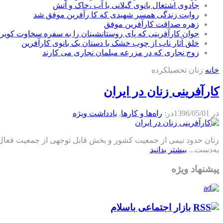
جادوی اشتغال بانوی گیلانی با آب ،خاک و آتش
روایت زندگی همسر شهیدی که کا رآفرین موفق شد
زهره صداقت کارآفرین موفق
جوان کارآفرینی که پای روستانشینان را به سفره سخاوت کویر ب
خلق آثار ناب از چوب خشک با دستان یک بانوی کارآفرین
زوج نجاری که در مزرعه مبلمان نجاری می کارند
خانه
زنان تحصیلکرده
کارآفرینی زنان در ایران
در
1396/05/01
در:
راه‌ها و كارها
,
يادداشت ويژه
زنان حدود نیمی از جمعیت کشور و بخش قابل توجهی از جمعیت فعال اق
به‌دست...
بیشتر بدانید
پیشنهاد ویژه
بازار اجتماعی باسلام